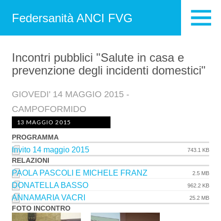
Federsanità ANCI FVG
Incontri pubblici "Salute in casa e
prevenzione degli incidenti domestici"
GIOVEDI' 14 MAGGIO 2015 -
CAMPOFORMIDO
13 MAGGIO 2015
PROGRAMMA
Invito 14 maggio 2015
743.1 KB
RELAZIONI
PAOLA PASCOLI E MICHELE FRANZ
2.5 MB
DONATELLA BASSO
962.2 KB
ANNAMARIA VACRI
25.2 MB
FOTO INCONTRO