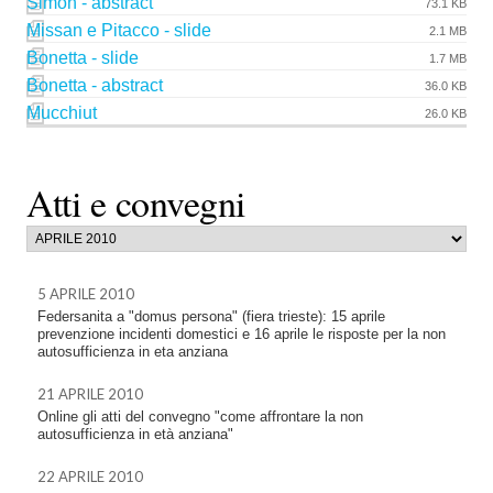
Simon - abstract
73.1 KB
Missan e Pitacco - slide
2.1 MB
Bonetta - slide
1.7 MB
Bonetta - abstract
36.0 KB
Mucchiut
26.0 KB
Atti e convegni
5 APRILE 2010
Federsanita a "domus persona" (fiera trieste): 15 aprile
prevenzione incidenti domestici e 16 aprile le risposte per la non
autosufficienza in eta anziana
21 APRILE 2010
Online gli atti del convegno "come affrontare la non
autosufficienza in età anziana"
22 APRILE 2010