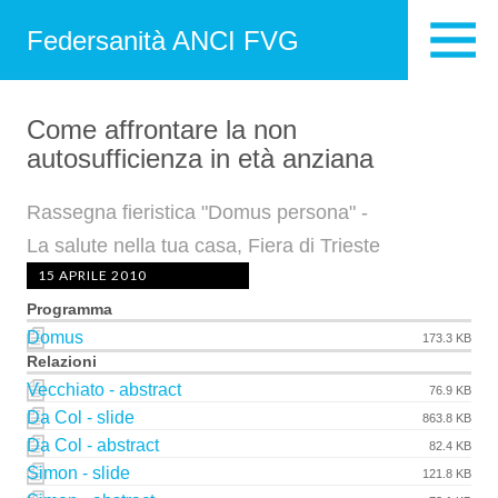
Federsanità ANCI FVG
Come affrontare la non
autosufficienza in età anziana
Rassegna fieristica "Domus persona" -
La salute nella tua casa, Fiera di Trieste
15 APRILE 2010
Programma
Domus
173.3 KB
Relazioni
Vecchiato - abstract
76.9 KB
Da Col - slide
863.8 KB
Da Col - abstract
82.4 KB
Simon - slide
121.8 KB