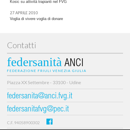
Kosic su attività trapianti nel FVG
27 APRILE 2010
Voglia di vivere voglia di donare
Contatti
federsanità
ANCI
FEDERAZIONE FRIULI VENEZIA GIULIA
Piazza XX Settembre - 33100 - Udine
federsanita@anci.fvg.it
federsanitafvg@pec.it
C.F. 94058900302