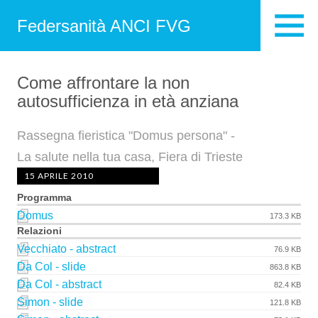
Federsanità ANCI FVG
Come affrontare la non
autosufficienza in età anziana
Rassegna fieristica "Domus persona" -
La salute nella tua casa, Fiera di Trieste
15 APRILE 2010
Programma
Domus
173.3 KB
Relazioni
Vecchiato - abstract
76.9 KB
Da Col - slide
863.8 KB
Da Col - abstract
82.4 KB
Simon - slide
121.8 KB