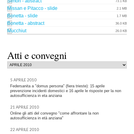
Simon - abstract
73.1 KB
Missan e Pitacco - slide
2.1 MB
Bonetta - slide
1.7 MB
Bonetta - abstract
36.0 KB
Mucchiut
26.0 KB
Atti e convegni
5 APRILE 2010
Federsanita a "domus persona" (fiera trieste): 15 aprile
prevenzione incidenti domestici e 16 aprile le risposte per la non
autosufficienza in eta anziana
21 APRILE 2010
Online gli atti del convegno "come affrontare la non
autosufficienza in età anziana"
22 APRILE 2010