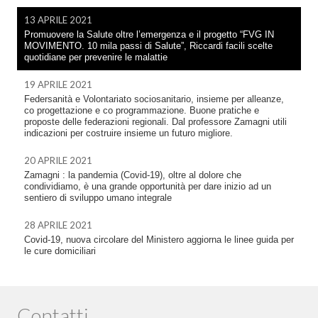
13 APRILE 2021
Promuovere la Salute oltre l’emergenza e il progetto “FVG IN
MOVIMENTO. 10 mila passi di Salute”, Riccardi facili scelte
quotidiane per prevenire le malattie
19 APRILE 2021
Federsanità e Volontariato sociosanitario, insieme per alleanze,
co progettazione e co programmazione. Buone pratiche e
proposte delle federazioni regionali. Dal professore Zamagni utili
indicazioni per costruire insieme un futuro migliore.
20 APRILE 2021
Zamagni : la pandemia (Covid-19), oltre al dolore che
condividiamo, è una grande opportunità per dare inizio ad un
sentiero di sviluppo umano integrale
28 APRILE 2021
Covid-19, nuova circolare del Ministero aggiorna le linee guida per
le cure domiciliari
Contatti