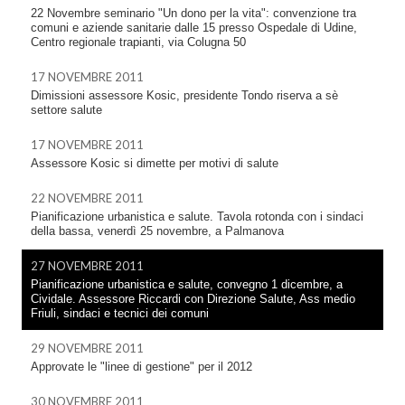
22 Novembre seminario "Un dono per la vita": convenzione tra
comuni e aziende sanitarie dalle 15 presso Ospedale di Udine,
Centro regionale trapianti, via Colugna 50
17 NOVEMBRE 2011
Dimissioni assessore Kosic, presidente Tondo riserva a sè
settore salute
17 NOVEMBRE 2011
Assessore Kosic si dimette per motivi di salute
22 NOVEMBRE 2011
Pianificazione urbanistica e salute. Tavola rotonda con i sindaci
della bassa, venerdì 25 novembre, a Palmanova
27 NOVEMBRE 2011
Pianificazione urbanistica e salute, convegno 1 dicembre, a
Cividale. Assessore Riccardi con Direzione Salute, Ass medio
Friuli, sindaci e tecnici dei comuni
29 NOVEMBRE 2011
Approvate le "linee di gestione" per il 2012
30 NOVEMBRE 2011