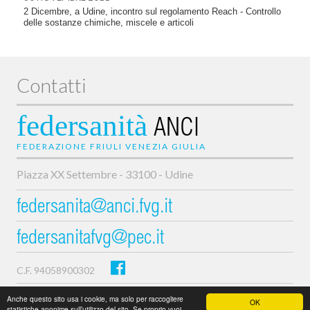
2 Dicembre, a Udine, incontro sul regolamento Reach - Controllo
delle sostanze chimiche, miscele e articoli
Contatti
federsanità
ANCI
FEDERAZIONE FRIULI VENEZIA GIULIA
Piazza XX Settembre - 33100 - Udine
federsanita@anci.fvg.it
federsanitafvg@pec.it
C.F. 94058900302
Privacy e cookie policy
Anche questo sito usa i cookie, ma solo per raccogliere
OK
statistiche anonime sull’utilizzo del sito. Se proprio vuoi