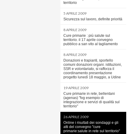
territorio
5 APRILE 2009
Sicurezza sul lavoro, definite priorità
8 APRILE 2009
Cure primarie : più salute sul
territorio. il 17 aprile convegno
pubblico a san vito al tagliamento
8 APRILE 2009
Donazioni e trapianti, sportello
comuni donazioni organi. istituzioni,
SSR e volontariato, si rafforza il
coordinamento presentazione
progetto lunedì 18 maggio, a Udine
19 APRILE 2009
Cure primarie in rete, bellentani
(agenas) "fvg esempio di
integrazione e servizi di qualità sul
territorio"
26 APRILE 2009
Online i risultati dei sondaggi e gli
atti del convegno "cure
primarie:salute in rete sul territorio"