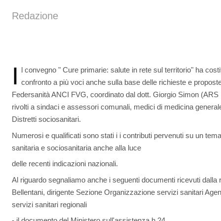
Redazione
I
l convegno " Cure primarie: salute in rete sul territorio" ha cos
confronto a più voci anche sulla base delle richieste e proposte
Federsanità ANCI FVG, coordinato dal dott. Giorgio Simon (ARS F
rivolti a sindaci e assessori comunali, medici di medicina generale
Distretti sociosanitari.
Numerosi e qualificati sono stati i i contributi pervenuti su un tema
sanitaria e sociosanitaria anche alla luce
delle recenti indicazioni nazionali.
Al riguardo segnaliamo anche i seguenti documenti ricevuti dalla 
Bellentani, dirigente Sezione Organizzazione servizi sanitari Age
servizi sanitari regionali
- il documento del Ministero sull'assistenza h 24