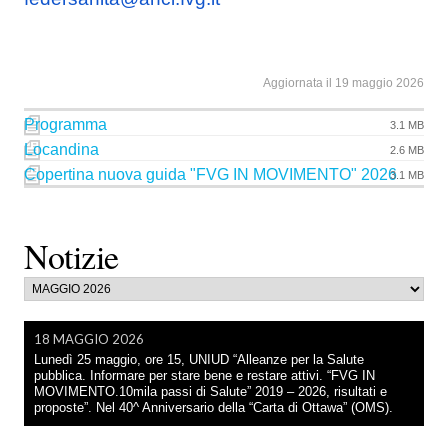
Aggiornata il 19 maggio 2026
Programma
3.1 MB
Locandina
2.6 MB
Copertina nuova guida "FVG IN MOVIMENTO" 2026
3.1 MB
Notizie
18 MAGGIO 2026
Lunedì 25 maggio, ore 15, UNIUD “Alleanze per la Salute
pubblica. Informare per stare bene e restare attivi. “FVG IN
MOVIMENTO.10mila passi di Salute” 2019 – 2026, risultati e
proposte”. Nel 40^ Anniversario della “Carta di Ottawa” (OMS).