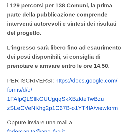
i 129 percorsi per 138 Comuni, la prima
parte della pubblicazione comprende
interventi autorevoli e sintesi dei risultati
del progetto.
L’ingresso sarà libero fino ad esaurimento
dei posti disponibili, si consiglia di
prenotare e arrivare entro le ore 14.50.
PER ISCRIVERSI:
https://docs.google.com/
forms/d/e/
1FAIpQLSflkGUUgqqSkXBzkteTwBzu
zSLeCVeNKhg2p1C67B-o1YT4lA/
viewform
Oppure inviare una mail a
federsanita@anci.fvg.it