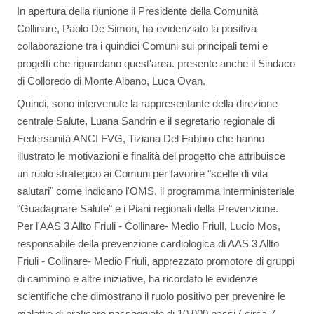
In apertura della riunione il Presidente della Comunità
Collinare, Paolo De Simon, ha evidenziato la positiva
collaborazione tra i quindici Comuni sui principali temi e
progetti che riguardano quest'area. presente anche il Sindaco
di Colloredo di Monte Albano, Luca Ovan.
Quindi, sono intervenute la rappresentante della direzione
centrale Salute, Luana Sandrin e il segretario regionale di
Federsanità ANCI FVG, Tiziana Del Fabbro che hanno
illustrato le motivazioni e finalità del progetto che attribuisce
un ruolo strategico ai Comuni per favorire "scelte di vita
salutari" come indicano l'OMS, il programma interministeriale
"Guadagnare Salute" e i Piani regionali della Prevenzione.
Per l'AAS 3 Allto Friuli - Collinare- Medio FriulI, Lucio Mos,
responsabile della prevenzione cardiologica di AAS 3 Allto
Friuli - Collinare- Medio Friuli, apprezzato promotore di gruppi
di cammino e altre iniziative, ha ricordato le evidenze
scientifiche che dimostrano il ruolo positivo per prevenire le
malattie di praticare passeggiate di 10.000 passi ( circa 7