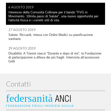
6 AGOSTO 2019
Interesse della Comunità Collinare per il bando "FVG in
Movimento. 10mila passi di Salute", una nuovo opportunità per
l'attività fisica e i corretti stili di vita.
27 AGOSTO 2019
Salute: Riccardi, intesa con Ordini Medici su pianificazione
sanitaria
29 AGOSTO 2019
Disabilità. A Trieste nasce “Durante e dopo di noi”, la Fondazione
di partecipazione a difesa dei più fragili. Intervista all’assessore
Grilli
Contatti
federsanità
ANCI
FEDERAZIONE FRIULI VENEZIA GIULIA