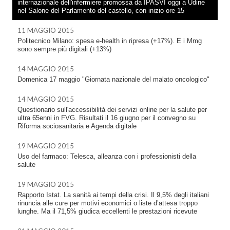
internazionale dell'infermiere promossa da IPASVI oggi a Udine
nel Salone del Parlamento del castello, con inizio ore 15
11 MAGGIO 2015
Politecnico Milano: spesa e-health in ripresa (+17%). E i Mmg
sono sempre più digitali (+13%)
14 MAGGIO 2015
Domenica 17 maggio "Giornata nazionale del malato oncologico"
14 MAGGIO 2015
Questionario sull'accessibilità dei servizi online per la salute per
ultra 65enni in FVG. Risultati il 16 giugno per il convegno su
Riforma sociosanitaria e Agenda digitale
19 MAGGIO 2015
Uso del farmaco: Telesca, alleanza con i professionisti della
salute
19 MAGGIO 2015
Rapporto Istat. La sanità ai tempi della crisi. Il 9,5% degli italiani
rinuncia alle cure per motivi economici o liste d’attesa troppo
lunghe. Ma il 71,5% giudica eccellenti le prestazioni ricevute