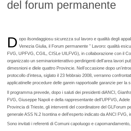
del forum permanente
D
opo ilsondaggiosu sicurezza sul lavoro e qualità degli appal
Venezia Giulia, il Forum permanente " Lavoro: qualità esi
FVG, UPFVG, CGIL, CISLe UILFVG), in collaborazione con il C
organizzato un seminariointerattivo perdirigenti dell'area lavori p
dimesnioni e dlele quattro Provincie. Nell'occasione dopo un'intr
protocollo d'intesa, siglato il 23 febbraio 2008, verranno confrontate
applicatinelle procedure delle garein rapportoalle garanzie per la 
Il programma prevede, dopo i saluti dei presidenti diANCI, Gianfr
FVG, Giuseppe Napoli e della rappresentante dell'UPFVG, Adele 
Provincia di Trieste, gli interventi del coordinatore del GLForum p
generale ASS N.2 Isontina e dell'esperto indicato da ANCI FVG, 
Sono invitati i referenti di Comuni capoluogo e capomandamento, 