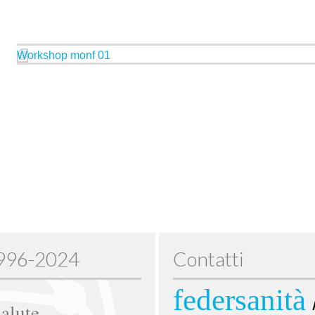
Workshop monf 01
1996-2024
Contatti
federsanità
alute