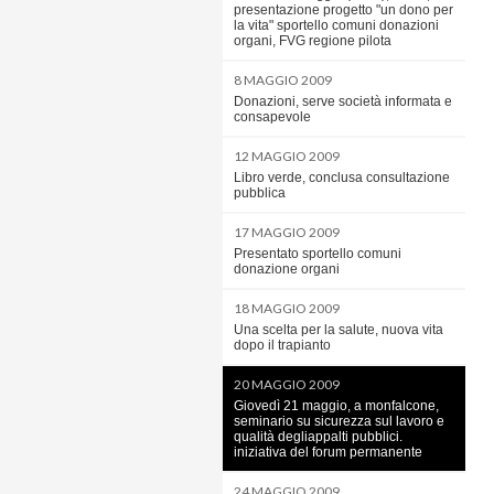
presentazione progetto "un dono per
la vita" sportello comuni donazioni
organi, FVG regione pilota
8 MAGGIO 2009
Donazioni, serve società informata e
consapevole
12 MAGGIO 2009
Libro verde, conclusa consultazione
pubblica
17 MAGGIO 2009
Presentato sportello comuni
donazione organi
18 MAGGIO 2009
Una scelta per la salute, nuova vita
dopo il trapianto
20 MAGGIO 2009
Giovedì 21 maggio, a monfalcone,
seminario su sicurezza sul lavoro e
qualità degliappalti pubblici.
iniziativa del forum permanente
24 MAGGIO 2009