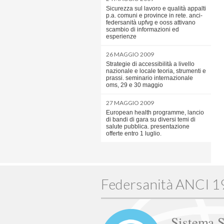
Sicurezza sul lavoro e qualità appalti
p.a. comuni e province in rete. anci-
federsanità upfvg e ooss attivano
scambio di informazioni ed
esperienze
26 MAGGIO 2009
Strategie di accessibilità a livello
nazionale e locale teoria, strumenti e
prassi. seminario internazionale
oms, 29 e 30 maggio
27 MAGGIO 2009
European health programme, lancio
di bandi di gara su diversi temi di
salute pubblica. presentazione
offerte entro 1 luglio.
Federsanità ANCI 
Sistema S