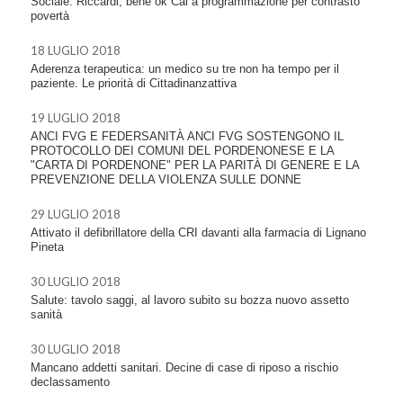
Sociale: Riccardi, bene ok Cal a programmazione per contrasto
povertà
18 LUGLIO 2018
Aderenza terapeutica: un medico su tre non ha tempo per il
paziente. Le priorità di Cittadinanzattiva
19 LUGLIO 2018
ANCI FVG E FEDERSANITÀ ANCI FVG SOSTENGONO IL
PROTOCOLLO DEI COMUNI DEL PORDENONESE E LA
"CARTA DI PORDENONE" PER LA PARITÀ DI GENERE E LA
PREVENZIONE DELLA VIOLENZA SULLE DONNE
29 LUGLIO 2018
Attivato il defibrillatore della CRI davanti alla farmacia di Lignano
Pineta
30 LUGLIO 2018
Salute: tavolo saggi, al lavoro subito su bozza nuovo assetto
sanità
30 LUGLIO 2018
Mancano addetti sanitari. Decine di case di riposo a rischio
declassamento