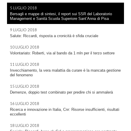
5 LUGLIO 2018
Bersagli e mappe di sintesi, il report sui SSR del Laboratorio
Management e Sanità Scuola Superiore Sant’Anna di Pisa
9 LUGLIO 2018
Salute: Riccardi, risposta a cronicità è sfida cruciale
10 LUGLIO 2018
Volontariato: Roberti, via al bando da 1 mln per il terzo settore
11 LUGLIO 2018
Invecchiamento, la vera malattia da curare è la mancata gestione
del fenomeno
15 LUGLIO 2018
Demenze, doppio test combinato per predire chi si ammalerà
16 LUGLIO 2018
Ricerca e innovazione in Italia, Cnr: Risorse insufficienti, risultati
eccellenti
18 LUGLIO 2018