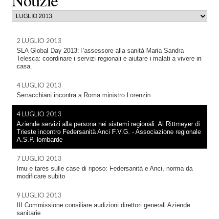
2 LUGLIO 2013
SLA Global Day 2013: l’assessore alla sanità Maria Sandra
Telesca: coordinare i servizi regionali e aiutare i malati a vivere in
casa.
4 LUGLIO 2013
Serracchiani incontra a Roma ministro Lorenzin
4 LUGLIO 2013
Aziende servizi alla persona nei sistemi regionali. Al Rittmeyer di
Trieste incontro Federsanità Anci F.V.G. - Associazione regionale
A.S.P. lombarde
7 LUGLIO 2013
Imu e tares sulle case di riposo: Federsanità e Anci, norma da
modificare subito
9 LUGLIO 2013
III Commissione consiliare audizioni direttori generali Aziende
sanitarie