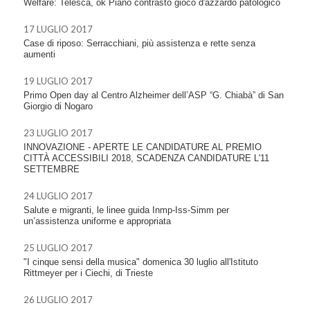
Welfare: Telesca, ok Piano contrasto gioco d'azzardo patologico
17 LUGLIO 2017
Case di riposo: Serracchiani, più assistenza e rette senza
aumenti
19 LUGLIO 2017
Primo Open day al Centro Alzheimer dell’ASP “G. Chiabà” di San
Giorgio di Nogaro
23 LUGLIO 2017
INNOVAZIONE - APERTE LE CANDIDATURE AL PREMIO
CITTÀ ACCESSIBILI 2018, SCADENZA CANDIDATURE L'11
SETTEMBRE
24 LUGLIO 2017
Salute e migranti, le linee guida Inmp-Iss-Simm per
un’assistenza uniforme e appropriata
25 LUGLIO 2017
"I cinque sensi della musica" domenica 30 luglio all'Istituto
Rittmeyer per i Ciechi, di Trieste
26 LUGLIO 2017