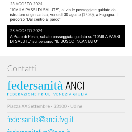
23 AGOSTO 2024
“10MILA PASSI DI SALUTE”, al via le passeggiate guidate da
istruttore di ginnastica, venerdì 30 agosto (17.30), a Fagagna. Il
percorso “Dal centro al parco”
28 AGOSTO 2024
A Prato di Resia, sabato passeggiata guidata su “10MILA PASSI
DI SALUTE” sul percorso "IL BOSCO INCANTATO”
Contatti
federsanità
ANCI
FEDERAZIONE FRIULI VENEZIA GIULIA
Piazza XX Settembre - 33100 - Udine
federsanita@anci.fvg.it