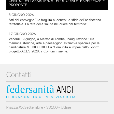
CENTRO DELL'ASSISTENZA TERRITORIALE. ESPERIENZE E
PROPOSTE
8 GIUGNO 2026
Atti del convegno "La fragilità al centro: la sfida dell'assistenza
territoriale. La rete della salute nel cuore del territorio"
17 GIUGNO 2026
Venerdì 19 giugno, a Mereto di Tomba, inaugurazione "Tra
memorie storiche, arte e paesaggio". Iniziativa speciale per la
candidatura MEDIO FRIULI a “Comunità europea dello Sport”
progetto ACES 2028, 7 Comuni insieme.
Contatti
federsanità
ANCI
FEDERAZIONE FRIULI VENEZIA GIULIA
Piazza XX Settembre - 33100 - Udine