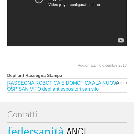
Aggiornata il 6 dicembre 2017
Depliant Rassegna Stampa
RASSEGNA ROBOTICA E DOMOTICA ALA NUOVA
544.7 KB
OSP SAN VITO depliant espositori san vito
Contatti
federsanità
ANCI