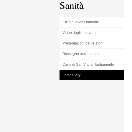
Sanità
Ciclo di eventi formativi
Video degli interventi
Presentazioni dei relatori
Rassegna multimediale
Carta di San Vito al Tagliamento
Fotogallery