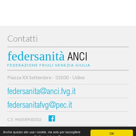
Contatti
federsanità
ANCI
FEDERAZIONE FRIULI VENEZIA GIULIA
Piazza XX Settembre - 33100 - Udine
federsanita@anci.fvg.it
federsanitafvg@pec.it
C.F. 94058900302
Privacy e cookie policy
Anche questo sito usa i cookie, ma solo per raccogliere
OK