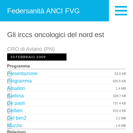
Federsanità ANCI FVG
Gli irccs oncologici del nord est
CRO di Aviano (PN)
10 FEBBRAIO 2009
Programma
Presentazione
53.0 KB
Programma
620.5 KB
Amadori
1.4 MB
Barbina
328.7 KB
De paoli
737.4 KB
Delben
970.4 KB
Del ben2
2.2 MB
Muzzio
1.6 MB
Relazioni