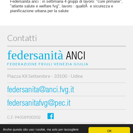
Federsanita anci : in settimana 4 gruppi di lavoro: "cure primarie",
"atlante salute e welfare fvg", lavoro : qualitÃ e sicurezza e
pianificazione urbana per la salute
Contatti
federsanità
ANCI
FEDERAZIONE FRIULI VENEZIA GIULIA
Piazza XX Settembre - 33100 - Udine
federsanita@anci.fvg.it
federsanitafvg@pec.it
C.F. 94058900302
Privacy e cookie policy
Anche questo sito usa i cookie, ma solo per raccogliere
OK