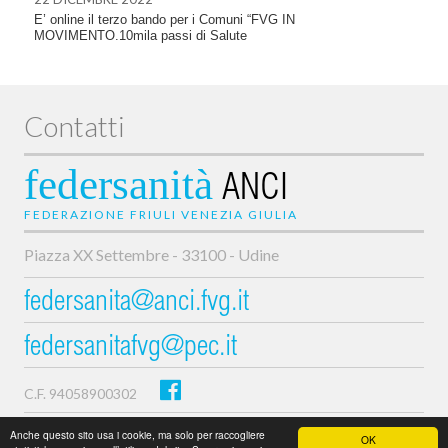
E’ online il terzo bando per i Comuni “FVG IN
MOVIMENTO.10mila passi di Salute
Contatti
federsanità
ANCI
FEDERAZIONE FRIULI VENEZIA GIULIA
Piazza XX Settembre - 33100 - Udine
federsanita@anci.fvg.it
federsanitafvg@pec.it
C.F. 94058900302
Privacy e cookie policy
Anche questo sito usa i cookie, ma solo per raccogliere
OK