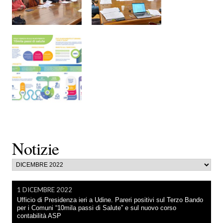
Notizie
1 DICEMBRE 2022
Ufficio di Presidenza ieri a Udine. Pareri positivi sul Terzo Bando
per i Comuni “10mila passi di Salute” e sul nuovo corso
contabilità ASP