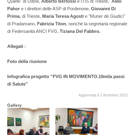
Quiete" di Udine,
Alberto Bertossi
e ITIS di Trieste,
Aldo
Pahor
e i direttori delle ASP di Pordenone,
Giovanni Di
Prima
, di Trieste,
Maria Teresa Agosti
e "Muner dè Giudici"
di Pradamano,
Fabrizia Titon
, nonchè la segretaria regionale
di Federsanità ANCI FVG,
Tiziana Del Fabbro.
Allegati :
Foto della riunione
Infografica progetto “FVG IN MOVIMENTO.10mila passi
di Salute”
Aggiornata il 2 dicembre 2022
Gallery