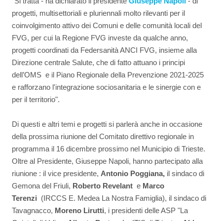
"Si tratta - ha dichiarato il presidente
Giuseppe Napoli
- di
progetti, multisettoriali e pluriennali molto rilevanti per il
coinvolgimento attivo dei Comuni e delle comunità locali del
FVG, per cui la Regione FVG investe da qualche anno,
progetti coordinati da Federsanità ANCI FVG, insieme alla
Direzione centrale Salute, che di fatto attuano i principi
dell’OMS e il Piano Regionale della Prevenzione 2021-2025
e rafforzano l'integrazione sociosanitaria e le sinergie con e
per il territorio".
Di questi e altri temi e progetti si parlerà anche in occasione
della prossima riunione del Comitato direttivo regionale in
programma il 16 dicembre prossimo nel Municipio di Trieste.
Oltre al Presidente, Giuseppe Napoli, hanno partecipato alla
riunione : il vice presidente,
Antonio Poggiana,
il sindaco di
Gemona del Friuli,
Roberto Revelant
e
Marco
Terenzi
(IRCCS E. Medea La Nostra Famiglia), il sindaco di
Tavagnacco,
Moreno Lirutti
, i presidenti delle ASP "La