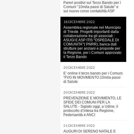
Pareri positivi sul Terzo Bando per i
Comuni “10mila passi di Salute” e
sul nuovo corso contabilità ASP
18 DICEMBRE 2022
Assemblea regionale nel Municipio
di Trieste. Progetti importanti dalla
collaborazione tra gli associati :
ASUGI E ASP ITIS "OSPEDALE DI
COMUNITA'"( PNRR); banca dati
strutture per anziani e proposte per
la Regione, per i Comuni approvato
il Terzo Bando
20 DICEMBRE 2022
E’ online il terzo bando per i Comuni
“FVG IN MOVIMENTO.10mila passi
di Salute
20 DICEMBRE 2022
PREVENZIONE E MOVIMENTO, LE
SFIDE DEI COMUNI PER LA
SALUTE - Siglato oggi, a Udine, il
protocollo d’intesa tra Regione,
Federsanità e ANCI
21 DICEMBRE 2022
AUGURI DI SERENO NATALE E