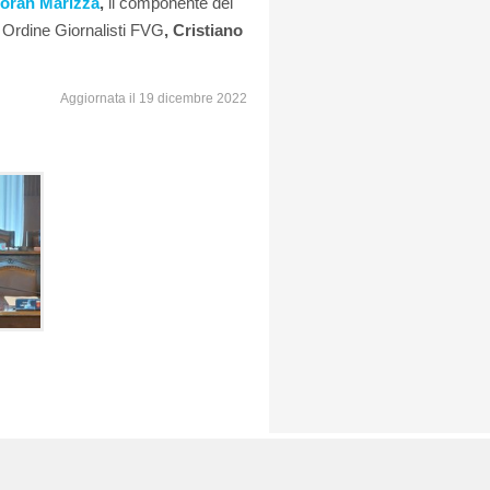
orah Marizza
,
il componente del
te Ordine Giornalisti FVG
, Cristiano
Aggiornata il 19 dicembre 2022