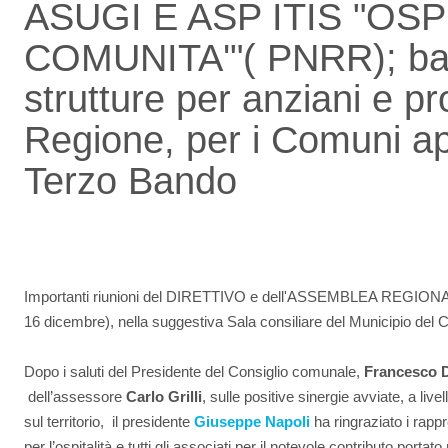
ASUGI E ASP ITIS "OS
COMUNITA'"( PNRR); ba
strutture per anziani e pr
Regione, per i Comuni ap
Terzo Bando
Importanti riunioni del DIRETTIVO e dell'ASSEMBLEA REGIONAL
16 dicembre), nella suggestiva Sala consiliare del Municipio del 
Dopo i saluti del Presidente del Consiglio comunale,
Francesco D
dell’assessore
Carlo Grilli
, sulle positive sinergie avviate, a livel
sul territorio, il presidente
Giuseppe Napoli
ha ringraziato i rapp
per l’ospitalità e tutti gli associati per il notevole contributo port