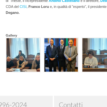
di Trieste, il vicepresidente
Andino Castellano
e il direttore,
Deb
CDA del
CISI
,
Franco Loru
e, in qualità di "esperto", il presiden
Degano.
Gallery
1996-2024
Contatti