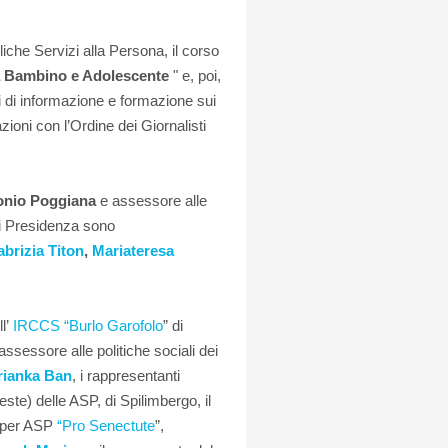
iche Servizi alla Persona, il corso
ma Bambino e Adolescente
" e, poi,
tri di informazione e formazione sui
zioni con l’Ordine dei Giornalisti
onio Poggiana
e assessore alle
 di Presidenza sono
abrizia Titon
,
Mariateresa
ll’
IRCCS “Burlo Garofolo
” di
assessore alle politiche sociali dei
ianka Ban
, i rappresentanti
ste) delle ASP, di Spilimbergo, il
per ASP
“Pro Senectute
”,