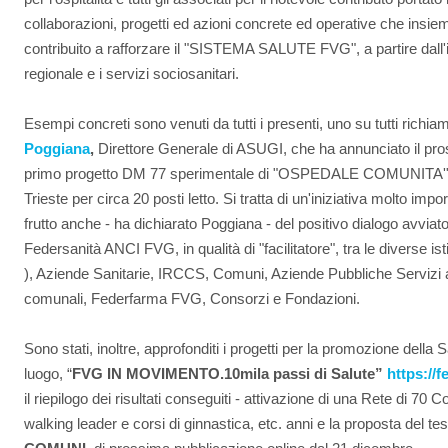
collaborazioni, progetti ed azioni concrete ed operative che ins
contribuito a rafforzare il "SISTEMA SALUTE FVG", a partire dall'i
regionale e i servizi sociosanitari.
Esempi concreti sono venuti da tutti i presenti, uno su tutti richi
Poggiana
,
Direttore Generale di ASUGI, che ha annunciato il pro
primo progetto DM 77 sperimentale di "OSPEDALE COMUNITA'
Trieste per circa 20 posti letto. Si tratta di un'iniziativa molto im
frutto anche - ha dichiarato Poggiana - del positivo dialogo avviato, 
Federsanità ANCI FVG, in qualità di "facilitatore", tra le diverse ist
), Aziende Sanitarie, IRCCS, Comuni, Aziende Pubbliche Servizi 
comunali, Federfarma FVG, Consorzi e Fondazioni.
Sono stati, inoltre, approfonditi i progetti per la promozione della
luogo, “
FVG IN MOVIMENTO.10mila passi di Salute”
https://f
il riepilogo dei risultati conseguiti - attivazione di una Rete di 70
walking leader e corsi di ginnastica, etc. anni e la proposta del te