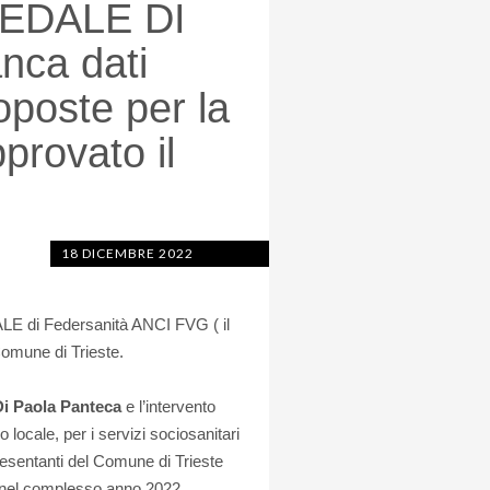
PEDALE DI
nca dati
oposte per la
provato il
18 DICEMBRE 2022
E di Federsanità ANCI FVG ( il
Comune di Trieste.
i Paola Panteca
e l’intervento
lo locale, per i servizi sociosanitari
resentanti del Comune di Trieste
ato nel complesso anno 2022,