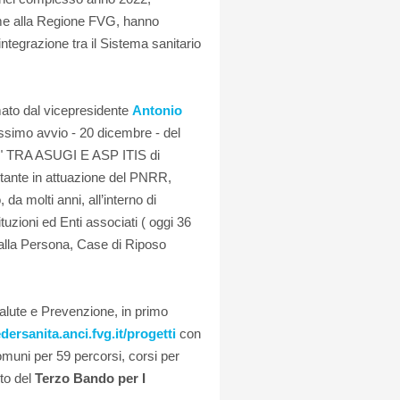
ieme alla Regione FVG, hanno
ntegrazione tra il Sistema sanitario
amato dal vicepresidente
Antonio
ssimo avvio - 20 dicembre - del
" TRA ASUGI E ASP ITIS di
portante in attuazione del PNRR,
da molti anni, all’interno di
ituzioni ed Enti associati ( oggi 36
alla Persona, Case di Riposo
 Salute e Prevenzione, in primo
edersanita.anci.fvg.
it/progetti
con
 Comuni per 59 percorsi, corsi per
sto del
Terzo Bando per I