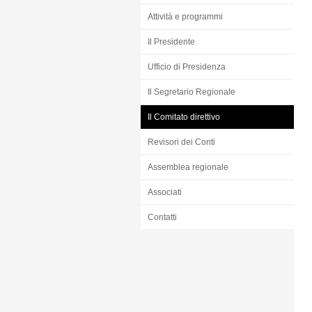
Attività e programmi
Il Presidente
Ufficio di Presidenza
Il Segretario Regionale
Il Comitato direttivo
Revisori dei Conti
Assemblea regionale
Associati
Contatti