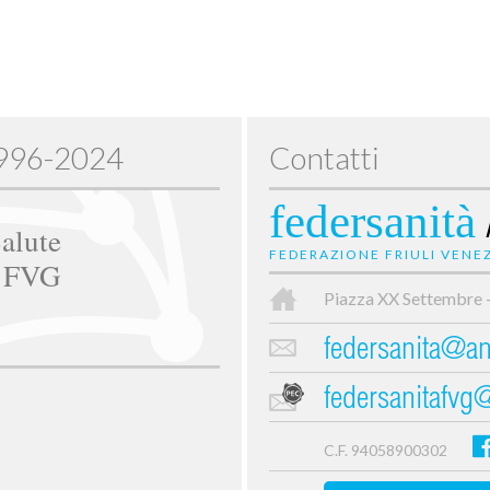
1996-2024
Contatti
federsanità
alute
FEDERAZIONE FRIULI VENEZ
e FVG
Piazza XX Settembre 
federsanita@anc
federsanitafvg
C.F. 94058900302