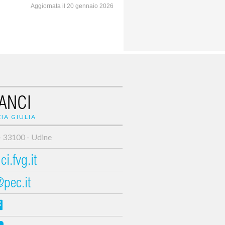
Aggiornata il 20 gennaio 2026
ANCI
IA GIULIA
- 33100 - Udine
i.fvg.it
@pec.it