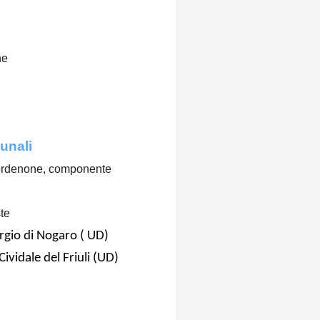
ne
unali
ordenone, componente
te
orgio di Nogaro ( UD)
Cividale del Friuli (UD)