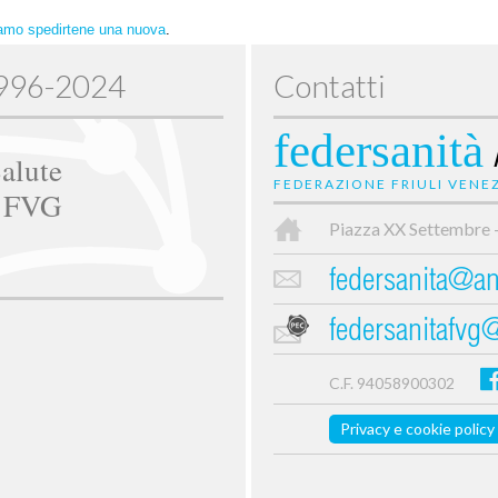
amo spedirtene una nuova
.
1996-2024
Contatti
federsanità
alute
FEDERAZIONE FRIULI VENEZ
e FVG
Piazza XX Settembre 
federsanita@anc
federsanitafvg
C.F. 94058900302
Privacy e cookie policy