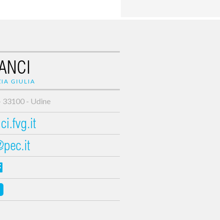
ANCI
IA GIULIA
- 33100 - Udine
i.fvg.it
@pec.it