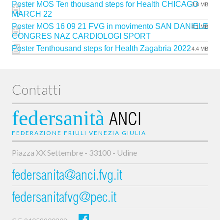
Poster MOS Ten thousand steps for Health CHICAGO
3.8 MB
MARCH 22
Poster MOS 16 09 21 FVG in movimento SAN DANIELE
4.1 MB
CONGRES NAZ CARDIOLOGI SPORT
Poster Tenthousand steps for Health Zagabria 2022
4.4 MB
Contatti
federsanità
ANCI
FEDERAZIONE FRIULI VENEZIA GIULIA
Piazza XX Settembre - 33100 - Udine
federsanita@anci.fvg.it
federsanitafvg@pec.it