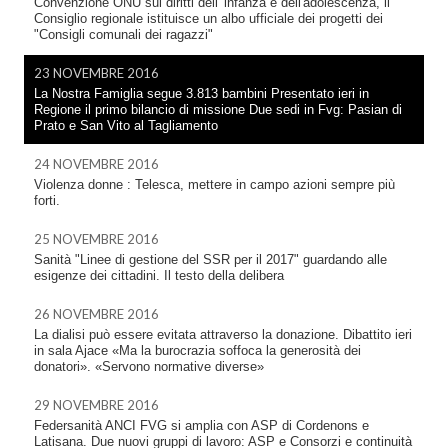
Convenzione ONU sui diritti dell' infanza e dell'adolescenza, il
Consiglio regionale istituisce un albo ufficiale dei progetti dei
"Consigli comunali dei ragazzi"
23 NOVEMBRE 2016
La Nostra Famiglia segue 3.813 bambini Presentato ieri in
Regione il primo bilancio di missione Due sedi in Fvg: Pasian di
Prato e San Vito al Tagliamento
24 NOVEMBRE 2016
Violenza donne : Telesca, mettere in campo azioni sempre più
forti.
25 NOVEMBRE 2016
Sanità "Linee di gestione del SSR per il 2017" guardando alle
esigenze dei cittadini. Il testo della delibera
26 NOVEMBRE 2016
La dialisi può essere evitata attraverso la donazione. Dibattito ieri
in sala Ajace «Ma la burocrazia soffoca la generosità dei
donatori». «Servono normative diverse»
29 NOVEMBRE 2016
Federsanità ANCI FVG si amplia con ASP di Cordenons e
Latisana. Due nuovi gruppi di lavoro: ASP e Consorzi e continuità