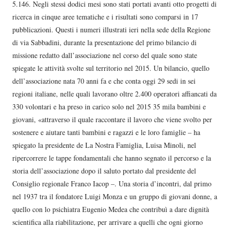
5.146. Negli stessi dodici mesi sono stati portati avanti otto progetti di
ricerca in cinque aree tematiche e i risultati sono comparsi in 17
pubblicazioni. Questi i numeri illustrati ieri nella sede della Regione
di via Sabbadini, durante la presentazione del primo bilancio di
missione redatto dall’associazione nel corso del quale sono state
spiegate le attività svolte sul territorio nel 2015. Un bilancio, quello
dell’associazione nata 70 anni fa e che conta oggi 29 sedi in sei
regioni italiane, nelle quali lavorano oltre 2.400 operatori affiancati da
330 volontari e ha preso in carico solo nel 2015 35 mila bambini e
giovani, «attraverso il quale raccontare il lavoro che viene svolto per
sostenere e aiutare tanti bambini e ragazzi e le loro famiglie – ha
spiegato la presidente de La Nostra Famiglia, Luisa Minoli, nel
ripercorrere le tappe fondamentali che hanno segnato il percorso e la
storia dell’associazione dopo il saluto portato dal presidente del
Consiglio regionale Franco Iacop –. Una storia d’incontri, dal primo
nel 1937 tra il fondatore Luigi Monza e un gruppo di giovani donne, a
quello con lo psichiatra Eugenio Medea che contribuì a dare dignità
scientifica alla riabilitazione, per arrivare a quelli che ogni giorno