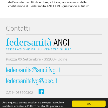
dell'assistenza. 16 dicembre, a Udine, anniversario della
costituzione di Federsanità ANCI FVG guardando al futuro.
Contatti
federsanità
ANCI
FEDERAZIONE FRIULI VENEZIA GIULIA
Piazza XX Settembre - 33100 - Udine
federsanita@anci.fvg.it
federsanitafvg@pec.it
C.F. 94058900302
Privacy e cookie policy
Anche questo sito usa i cookie, ma solo per raccogliere
OK
statistiche anonime sull’utilizzo del sito. Se proprio vuoi