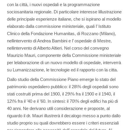
con la città, i nuovi ospedali e la programmazione
sociosanitaria regionale. Di particolare interesse lillustrazione
delle principale esperienze italiane, che si ispirano al modello
elaborato dalla commissione ministeriale, quali l’ Istituto
Clinico della Fondazione Humanitas, di Rozzano (Milano),
nellintervento di Andrea Bambini e l’ ospedale di Mestre,
nellintervento di Alberto Altieri. Nel corso del convegno
Maurizio Mauri, componente della Commissione ministeriale
per lelaborazione di un nuovo modello di ospedale, interverrà
su Lumanizzazione, le tecnologie ed il rapporto con la citta.
Dallo studio della Commissione Piano emerge lo stato del
patrimonio ospedaliero pubblico: il 28\% degli ospedali sono
stati costruiti prima del 1900, il 29\% fra il 1900 e il 1940, il
12\% fra il ’40 e il ’60. In sintesi: il 70\% degli edifici ha più di
40 anni. Ne derivano utili considerazione e proposte, al
riguardo il dr. Mauri illustrerà il decalogo messo a punto dallo
studio proprio su quali dovrebbero essere i criteri essenziali