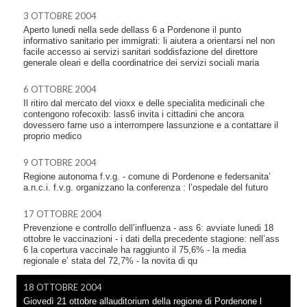
3 OTTOBRE 2004
Aperto lunedi nella sede dellass 6 a Pordenone il punto
informativo sanitario per immigrati: li aiutera a orientarsi nel non
facile accesso ai servizi sanitari soddisfazione del direttore
generale oleari e della coordinatrice dei servizi sociali maria
6 OTTOBRE 2004
Il ritiro dal mercato del vioxx e delle specialita medicinali che
contengono rofecoxib: lass6 invita i cittadini che ancora
dovessero farne uso a interrompere lassunzione e a contattare il
proprio medico
9 OTTOBRE 2004
Regione autonoma f.v.g. - comune di Pordenone e federsanita’
a.n.c.i. f.v.g. organizzano la conferenza : l’ospedale del futuro
17 OTTOBRE 2004
Prevenzione e controllo dell’influenza - ass 6: avviate lunedi 18
ottobre le vaccinazioni - i dati della precedente stagione: nell’ass
6 la copertura vaccinale ha raggiunto il 75,6% - la media
regionale e’ stata del 72,7% - la novita di qu
18 OTTOBRE 2004
Giovedì 21 ottobre allauditorium della regione di Pordenone l