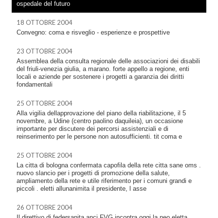
ospedale del futuro
18 OTTOBRE 2004
Convegno: coma e risveglio - esperienze e prospettive
23 OTTOBRE 2004
Assemblea della consulta regionale delle associazioni dei disabili
del friuli-venezia giulia, a marano. forte appello a regione, enti
locali e aziende per sostenere i progetti a garanzia dei diritti
fondamentali
25 OTTOBRE 2004
Alla vigilia dellapprovazione del piano della riabilitazione, il 5
novembre, a Udine (centro paolino daquileia), un occasione
importante per discutere dei percorsi assistenziali e di
reinserimento per le persone non autosufficienti. tit coma e
25 OTTOBRE 2004
La citta di bologna confermata capofila della rete citta sane oms .
nuovo slancio per i progetti di promozione della salute,
ampliamento della rete e utile riferimento per i comuni grandi e
piccoli . eletti allunanimita il presidente, l asse
26 OTTOBRE 2004
Il direttivo di federsanita anci FVG incontra oggi la neo eletta