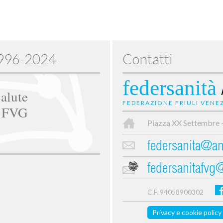
1996-2024
Contatti
federsanità
alute
FEDERAZIONE FRIULI VENEZ
e FVG
Piazza XX Settembre 
federsanita@anc
federsanitafvg
C.F. 94058900302
Privacy e cookie policy