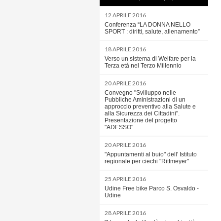
12 APRILE 2016
Conferenza “LA DONNA NELLO
SPORT : diritti, salute, allenamento”
18 APRILE 2016
Verso un sistema di Welfare per la
Terza età nel Terzo Millennio
20 APRILE 2016
Convegno "Svilluppo nelle
Pubbliche Aministrazioni di un
approccio preventivo alla Salute e
alla Sicurezza dei Cittadini".
Presentazione del progetto
"ADESSO"
20 APRILE 2016
"Appuntamenti al buio" dell' Istituto
regionale per ciechi "Rittmeyer"
25 APRILE 2016
Udine Free bike Parco S. Osvaldo -
Udine
28 APRILE 2016