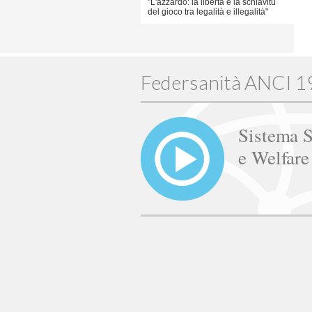
"L'azzardo: la libertà e la schiavitù
del gioco tra legalità e illegalità"
Federsanità ANCI 
Sistema S
e Welfar