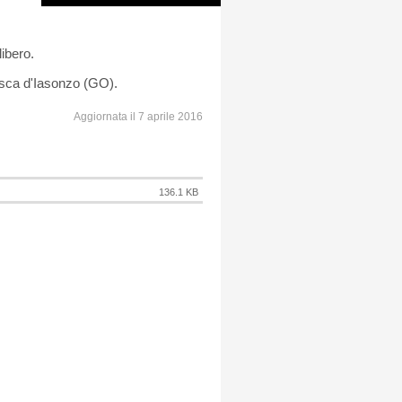
libero.
disca d'Iasonzo (GO).
Aggiornata il 7 aprile 2016
136.1 KB