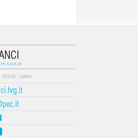
ANCI
IA GIULIA
- 33100 - Udine
i.fvg.it
@pec.it