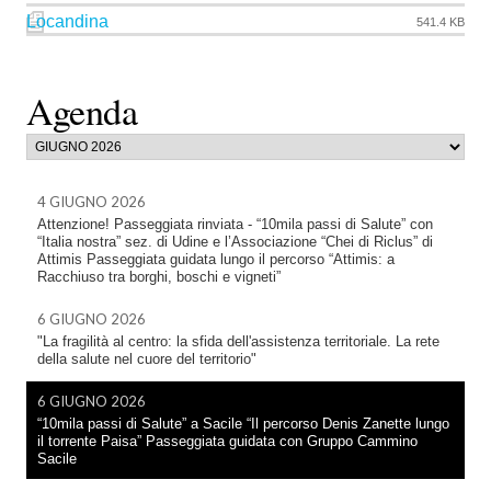
Locandina
541.4 KB
Agenda
4 GIUGNO 2026
Attenzione! Passeggiata rinviata - “10mila passi di Salute” con
“Italia nostra” sez. di Udine e l’Associazione “Chei di Riclus” di
Attimis Passeggiata guidata lungo il percorso “Attimis: a
Racchiuso tra borghi, boschi e vigneti”
6 GIUGNO 2026
"La fragilità al centro: la sfida dell'assistenza territoriale. La rete
della salute nel cuore del territorio"
6 GIUGNO 2026
“10mila passi di Salute” a Sacile “Il percorso Denis Zanette lungo
il torrente Paisa” Passeggiata guidata con Gruppo Cammino
Sacile